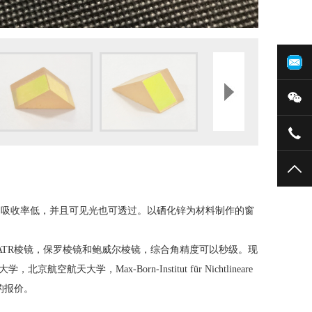
在
微
027
TO
的吸收率低，并且可见光也可透过。以硒化锌为材料制作的窗
ATR棱镜，保罗棱镜和鲍威尔棱镜，综合角精度可以秒级。现
京航空航天大学，Max-Born-Institut für Nichtlineare
的报价。