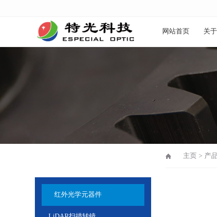
网站首页
关于
主页
>
产
红外光学元器件
LiDAR扫描转镜