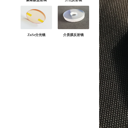
氟镓酸盐玻璃
开孔反射镜
ZnSe分光镜
介质膜反射镜