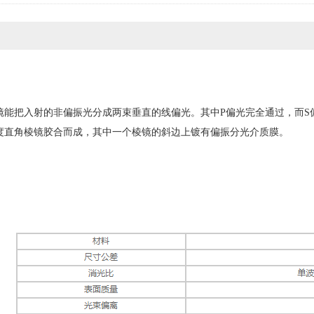
把入射的非偏振光分成两束垂直的线偏光。其中P偏光完全通过，而S偏光
度直角棱镜胶合而成，其中一个棱镜的斜边上镀有偏振分光介质膜。