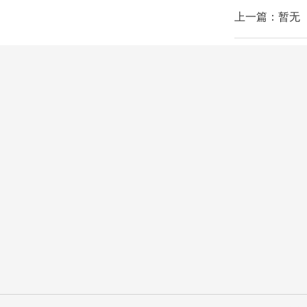
上一篇：暂无
关于我们
产品中心
资质证书
红外光学元器件
检测设备
LiDAR扫描转镜
光学窗口
光学透镜
光学反射镜