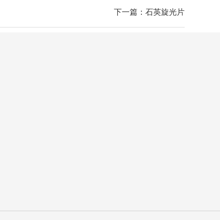
下一篇：石英旋光片
24小时咨询热线
027-87504830
移动电话
13871177121
微信扫码 关注我们